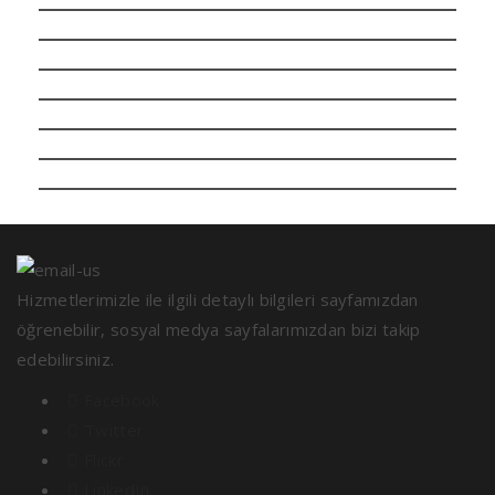
Hizmetlerimizle ile ilgili detaylı bilgileri sayfamızdan
öğrenebilir, sosyal medya sayfalarımızdan bizi takip
edebilirsiniz.
Facebook
Twitter
Flickr
LinkedIn